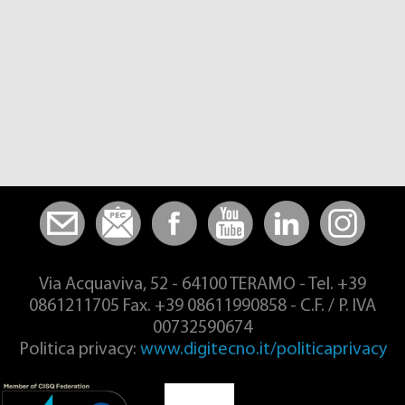
Via Acquaviva, 52 - 64100 TERAMO - Tel. +39
0861211705 Fax. +39 08611990858 - C.F. / P. IVA
00732590674
Politica privacy:
www.digitecno.it/politicaprivacy