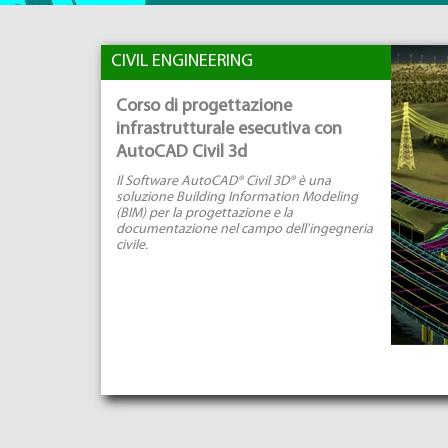
CIVIL ENGINEERING
Corso di progettazione
infrastrutturale esecutiva con
AutoCAD Civil 3d
Il Software AutoCAD® Civil 3D® è una
soluzione Building Information Modeling
(BIM) per la progettazione e la
documentazione nel campo dell'ingegneria
civile.