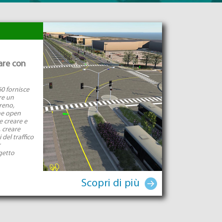
are con
0 fornisce
re un
reno,
che open
e creare e
, creare
del traffico
r
getto
Scopri di più