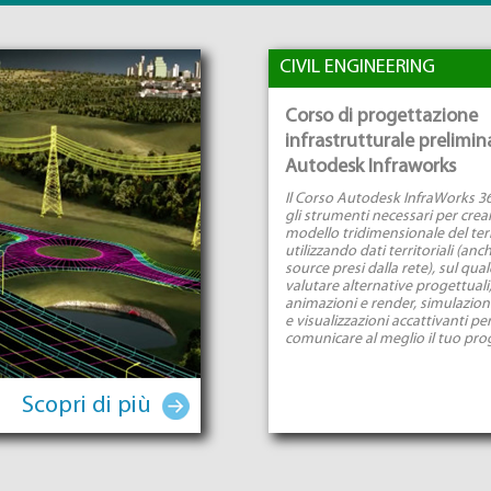
CIVIL ENGINEERING
Corso di progettazione
infrastrutturale prelimin
Autodesk Infraworks
Il Corso Autodesk InfraWorks 36
gli strumenti necessari per crea
modello tridimensionale del ter
utilizzando dati territoriali (an
source presi dalla rete), sul qual
valutare alternative progettuali
animazioni e render, simulazioni 
e visualizzazioni accattivanti pe
comunicare al meglio il tuo pro
Scopri di più