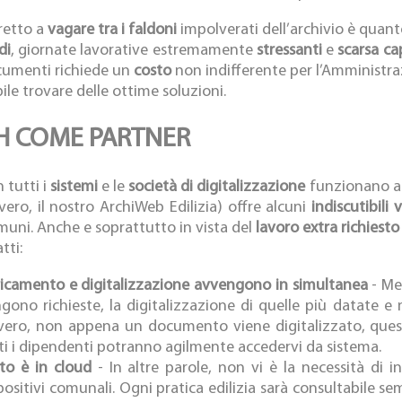
retto a
vagare tra i faldoni
impolverati dell’archivio è qua
di
, giornate lavorative estremamente
stressanti
e
scarsa cap
documenti richiede un
costo
non indifferente per l’Amministra
le trovare delle ottime soluzioni.
CH COME PARTNER
 tutti i
sistemi
e le
società di digitalizzazione
funzionano al
vero, il nostro ArchiWeb Edilizia) offre alcuni
indiscutibili
uni. Anche e soprattutto in vista del
lavoro extra richiest
tti:
icamento e digitalizzazione avvengono in simultanea
- Men
gono richieste, la digitalizzazione di quelle più datate e
ero, non appena un documento viene digitalizzato, quest
ti i dipendenti potranno agilmente accedervi da sistema.
to è in cloud
- In altre parole, non vi è la necessità di 
positivi comunali. Ogni pratica edilizia sarà consultabile 