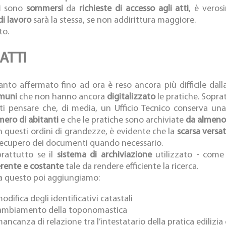
i
sono
sommersi
da
richieste di accesso agli atti
, è veros
di lavoro
sarà la stessa, se non addirittura maggiore.
to.
ATTI
nto affermato fino ad ora è reso ancora più difficile dal
muni
che non hanno ancora
digitalizzato
le pratiche. Sopra
ti pensare che, di media, un Ufficio Tecnico conserva un
ero di abitanti
e che le pratiche sono archiviate
da almeno
 questi ordini di grandezze, è evidente che la
scarsa versat
recupero dei documenti quando necessario.
rattutto se il
sistema di archiviazione
utilizzato - come
rente e costante
tale da rendere efficiente la ricerca.
a questo poi aggiungiamo:
modifica degli identificativi catastali
cambiamento della toponomastica
mancanza di relazione tra l’intestatario della pratica edilizia 