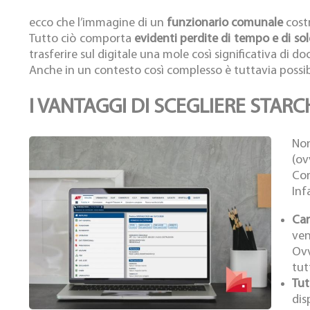
ecco che l’immagine di un
funzionario comunale
cost
Tutto ciò comporta
evidenti perdite di tempo e di sol
trasferire sul digitale una mole così significativa di 
Anche in un contesto così complesso è tuttavia possibi
I VANTAGGI DI SCEGLIERE STAR
Non
(ov
Com
Infa
Car
ven
Ovv
tut
Tut
dis