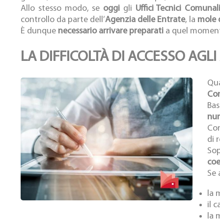
Allo stesso modo, se
oggi
gli
Uffici Tecnici Comunal
controllo da parte dell’
Agenzia delle Entrate
, la
mole 
È dunque
necessario arrivare preparati
a quel momen
LA DIFFICOLTÀ DI ACCESSO AGLI 
Qua
Co
Bas
num
Con
di 
Sop
coe
Se 
la 
il 
la 