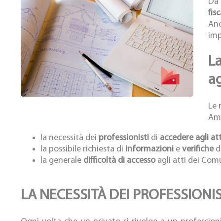
Da 
fisc
An
imp
La
ag
Le 
Amm
la necessità dei
professionisti
di
accedere agli att
la possibile richiesta di
informazioni
e
verifiche
da
la generale
difficoltà di accesso
agli atti dei Com
LA NECESSITÀ DEI PROFESSIONIS