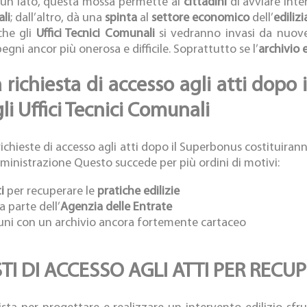
un lato, questa mossa permette ai
cittadini
di avviare inte
ali
; dall’altro, dà una
spinta
al
settore economico
dell’
edilizi
che gli
Uffici Tecnici Comunali
si vedranno invasi da nuove
egni ancor più onerosa e difficile. Soprattutto se l’
archivio e
 richiesta di accesso agli atti dopo 
li Uffici Tecnici Comunali
richieste di accesso agli atti dopo il Superbonus costituiran
inistrazione Questo succede per più ordini di motivi:
i
per recuperare le
pratiche edilizie
 parte dell’
Agenzia delle Entrate
uni con un archivio ancora fortemente cartaceo
TI DI ACCESSO AGLI ATTI PER RECUP