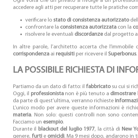
Ogni volta che un privato si rivolge a un profession
accedere agli atti per recuperare tutte le pratiche co
verificare lo
stato di consistenza autorizzato
del
confrontare la
consistenza autorizzata
con la
co
risolvere le eventuali
discordanze
dal progetto a
In altre parole, l’architetto accerta che l’immobil
corrispondenza
ai
requisiti
per ricevere il
Superbonus
.
LA POSSIBILE RICHIESTA DI INF
Partiamo da un dato di fatto: il
fabbricato
su cui si r
Oggi, il
professionista
non è più tenuto a
dimostrare l
da parte di quest’ultima, verranno richieste
informazi
L’unico modo per avere queste informazioni è richied
materia
. Non solo: questi controlli non sono conte
Facciamo un
esempio
.
Durante il
blackout del luglio 1977
, la città di
New Y
genere,
furti
e
omicidi
. Ma 9 mesi dopo, andarono in ti