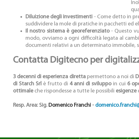
Ino
qua
Diluizione degli investimenti
- Come detto in pre
suddividere la mole di pratiche in pacchetti ed e
Il nostro sistema è georeferenziato
- Questo vuo
modo, ovviamo a ogni difficoltà legata al cambia
documenti relativi a un determinato immobile, s
Contatta Digitecno per digitalizz
3 decenni di esperienza diretta
permettono a noi di
D
di Starch Srl
è frutto di
4 anni di sviluppo
in cui
6 ope
ottimale
che rispondesse a tutte le possibili
esigenze
d
Resp. Area: Sig.
Domenico Franchi
-
domenico.franchi@