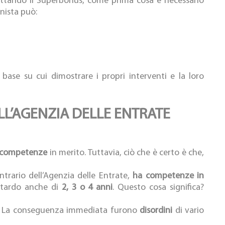
fruttando il Superbonus, come prima cosa è necessario
nista può:
base su cui dimostrare i propri interventi e la loro
ELL’AGENZIA DELLE ENTRATE
a competenze
in merito. Tuttavia, ciò che è certo è che,
ontrario dell’Agenzia delle Entrate,
ha competenze in
ritardo anche di
2, 3 o 4 anni
. Questo cosa significa?
ta. La conseguenza immediata furono
disordini
di vario