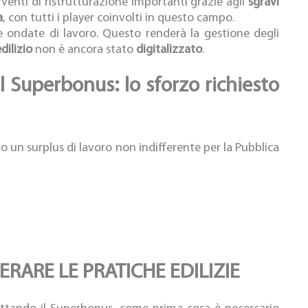
rventi di ristrutturazione importanti grazie agli
sgravi
a
, con tutti i player coinvolti in questo campo.
 ondate di lavoro. Questo renderà la gestione degli
dilizio
non è ancora stato
digitalizzato
.
il Superbonus: lo sforzo richiesto
no un surplus di lavoro non indifferente per la Pubblica
ERARE LE PRATICHE EDILIZIE