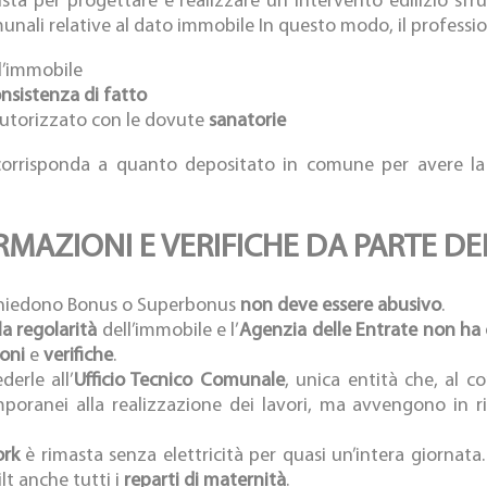
ista per progettare e realizzare un intervento edilizio s
munali relative al dato immobile In questo modo, il professio
l’immobile
nsistenza di fatto
utorizzato con le dovute
sanatorie
e corrisponda a quanto depositato in comune per avere la 
ORMAZIONI E VERIFICHE DA PARTE D
ichiedono Bonus o Superbonus
non deve essere abusivo
.
a regolarità
dell’immobile e l’
Agenzia delle Entrate non h
oni
e
verifiche
.
erle all’
Ufficio Tecnico Comunale
, unica entità che, al c
mporanei alla realizzazione dei lavori, ma avvengono in 
ork
è rimasta senza elettricità per quasi un’intera giorna
lt anche tutti i
reparti di maternità
.