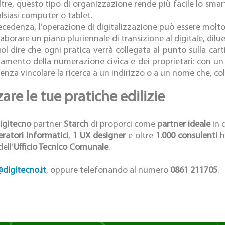
ltre, questo tipo di organizzazione rende più facile lo smar
lsiasi computer o tablet.
cedenza, l’operazione di digitalizzazione può essere molto 
laborare un piano pluriennale di transizione al digitale, dil
l dire che ogni pratica verrà collegata al punto sulla carti
mento della numerazione civica e dei proprietari: con un so
enza vincolare la ricerca a un indirizzo o a un nome che, c
are le tue pratiche edilizie
igitecno
partner
Starch
di proporci come
partner ideale
in 
ratori informatici
,
1 UX designer
e oltre
1.000 consulenti
h
ell’
Ufficio Tecnico Comunale
.
digitecno.it
, oppure telefonando al numero
0861 211705
.